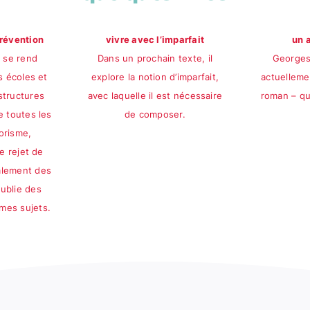
prévention
vivre avec l’imparfait
un 
 se rend
Dans un prochain texte, il
Georges 
s écoles et
explore la notion d’imparfait,
actuelleme
structures
avec laquelle il est nécessaire
roman – qu
e toutes les
de composer.
orisme,
e rejet de
galement des
ublie des
êmes sujets.