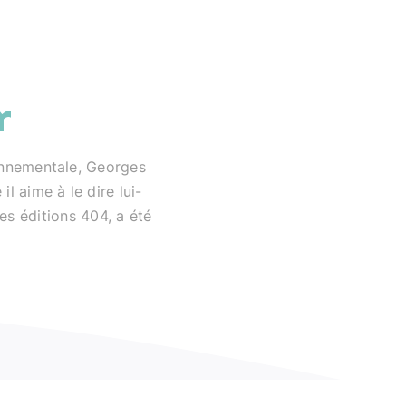
r
onnementale, Georges
l aime à le dire lui-
es éditions 404, a été