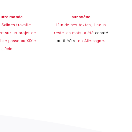
autre monde
sur scène
Salines travaille
L’un de ses textes, Il nous
nt sur un projet de
reste les mots, a été
adapté
i se passe au XIX e
au théâtre
en Allemagne.
siècle.